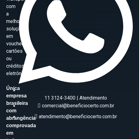
com
a
melhor
solução
em
vouchers,
cartões
ou
créditos
eletrônicos.
Única
empresa
11 3124-3400 | Atendimento
brasileira
comercial@beneficiocerto.com.br
com
atendimento@beneficiocerto.com.br
abrangência
comprovada
em