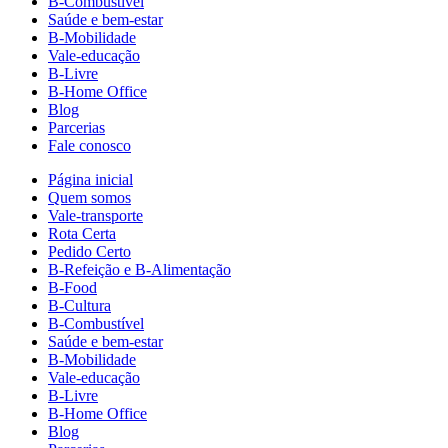
B-Combustível
Saúde e bem-estar
B-Mobilidade
Vale-educação
B-Livre
B-Home Office
Blog
Parcerias
Fale conosco
Página inicial
Quem somos
Vale-transporte
Rota Certa
Pedido Certo
B-Refeição e B-Alimentação
B-Food
B-Cultura
B-Combustível
Saúde e bem-estar
B-Mobilidade
Vale-educação
B-Livre
B-Home Office
Blog