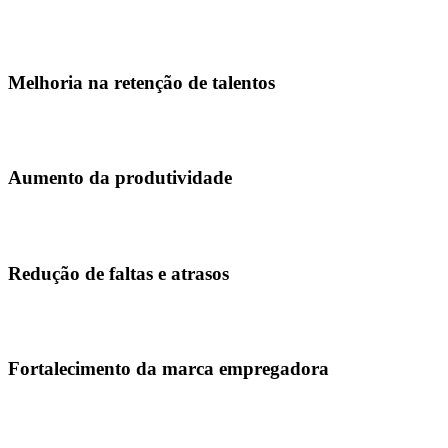
Soluções como vale-alimentação e vale-refeição ampliam o poder de c
Assim, esse aumento na capacidade de consumo contribui diretament
Melhoria na retenção de talentos
Oferecer um pacote de benefícios atrativo pode ser um fator decisivo
a rotatividade e os custos associados à contratação e treinamento de 
Aumento da produtividade
É fato que funcionários motivados e satisfeitos são mais produtivos.
melhores desempenhos e maior eficiência.
Redução de faltas e atrasos
Quando os colaboradores têm acesso a meios que promovem bem-estar, 
fluida e menos interrupções no fluxo de trabalho.
Fortalecimento da marca empregadora
Empresas que oferecem benefícios atraentes são vistas como lugares de
da marca no mercado.