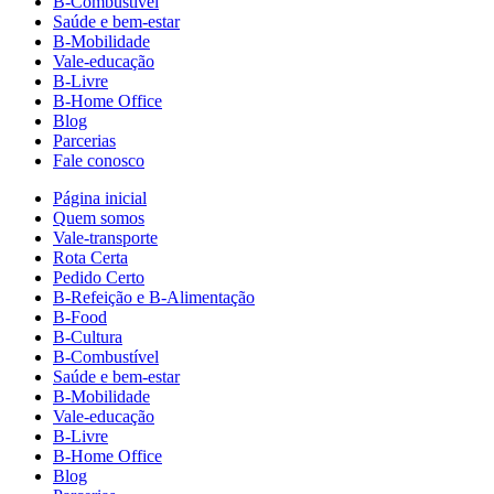
B-Combustível
Saúde e bem-estar
B-Mobilidade
Vale-educação
B-Livre
B-Home Office
Blog
Parcerias
Fale conosco
Página inicial
Quem somos
Vale-transporte
Rota Certa
Pedido Certo
B-Refeição e B-Alimentação
B-Food
B-Cultura
B-Combustível
Saúde e bem-estar
B-Mobilidade
Vale-educação
B-Livre
B-Home Office
Blog