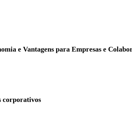
ionam economia brasileira
onomia e Vantagens para Empresas e Colabo
ente na economia do Brasil, impulsionando o consumo e gerando impacto
s até 2028 no país, destacando a importância dessas práticas para emp
os funcionários, também fortalece o mercado, promovendo um ciclo vir
Benefício Certo é a parceira ideal para sua organização.
s corporativos
ens tanto para as empresas quanto para os colaboradores, gerando um i