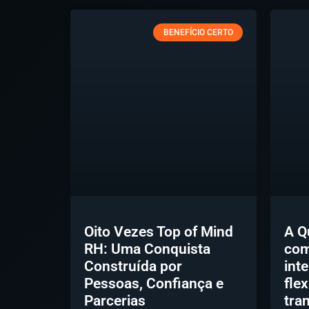
BENEFÍCIO CERTO
Oito Vezes Top of Mind
A Q
RH: Uma Conquista
com
Construída por
int
Pessoas, Confiança e
fle
Parcerias
tra