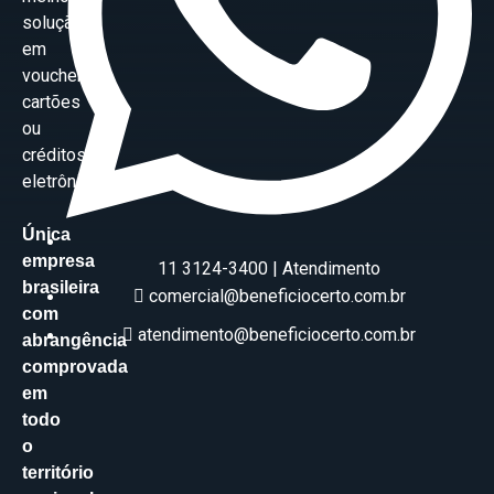
solução
em
vouchers,
cartões
ou
créditos
eletrônicos.
Única
empresa
11 3124-3400 | Atendimento
brasileira
comercial@beneficiocerto.com.br
com
atendimento@beneficiocerto.com.br
abrangência
comprovada
em
todo
o
território