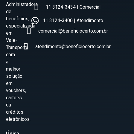
Administradora
11 3124-3434 | Comercial
de
benefícios,
11 3124-3400 | Atendimento
especializada
comercial@beneficiocerto.com.br
em
Vale-
atendimento@beneficiocerto.com.br
Transporte
com
a
melhor
solução
em
vouchers,
cartões
ou
créditos
eletrônicos.
Única