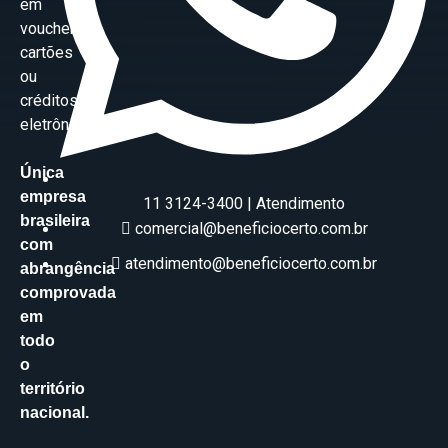
em
vouchers,
cartões
ou
créditos
eletrônicos.
Única
empresa
11 3124-3400 | Atendimento
brasileira
comercial@beneficiocerto.com.br
com
atendimento@beneficiocerto.com.br
abrangência
comprovada
em
todo
o
território
nacional.