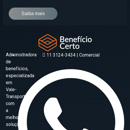
Saiba mais
Administradora
11 3124-3434 | Comercial
de
benefícios,
especializada
em
Vale-
Transporte
com
a
melhor
solução