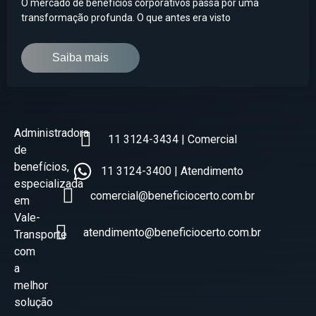
O mercado de benefícios corporativos passa por uma
transformação profunda. O que antes era visto
Saiba mais
Administradora
11 3124-3434 | Comercial
de
benefícios,
11 3124-3400 | Atendimento
especializada
comercial@beneficiocerto.com.br
em
Vale-
atendimento@beneficiocerto.com.br
Transporte
com
a
melhor
solução