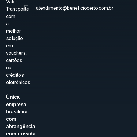
Vale-
atendimento@beneficiocerto.com.br
Transporte
com
a
melhor
solução
em
vouchers,
cartões
ou
créditos
eletrônicos.
Única
empresa
brasileira
com
abrangência
comprovada