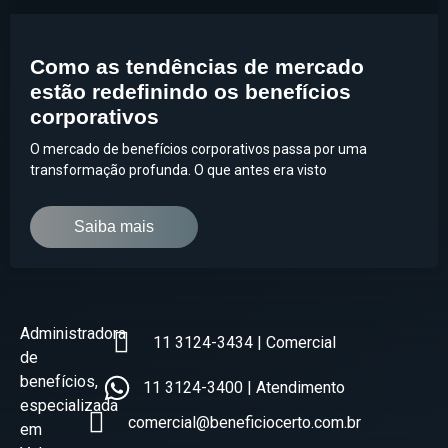
Como as tendências de mercado
estão redefinindo os benefícios
corporativos
O mercado de benefícios corporativos passa por uma
transformação profunda. O que antes era visto
Saiba mais
Administradora
11 3124-3434 | Comercial
de
benefícios,
11 3124-3400 | Atendimento
especializada
comercial@beneficiocerto.com.br
em