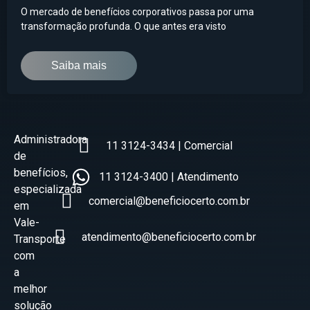
O mercado de benefícios corporativos passa por uma
transformação profunda. O que antes era visto
Saiba mais
Administradora
11 3124-3434 | Comercial
de
benefícios,
11 3124-3400 | Atendimento
especializada
comercial@beneficiocerto.com.br
em
Vale-
atendimento@beneficiocerto.com.br
Transporte
com
a
melhor
solução