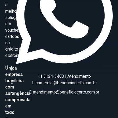
a
melhor
solução
em
vouchers,
cartões
ou
créditos
eletrônicos.
Única
empresa
11 3124-3400 | Atendimento
brasileira
comercial@beneficiocerto.com.br
com
atendimento@beneficiocerto.com.br
abrangência
comprovada
em
todo